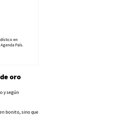
dístico en
 Agenda País.
 de oro
do y según
en bonito, sino que