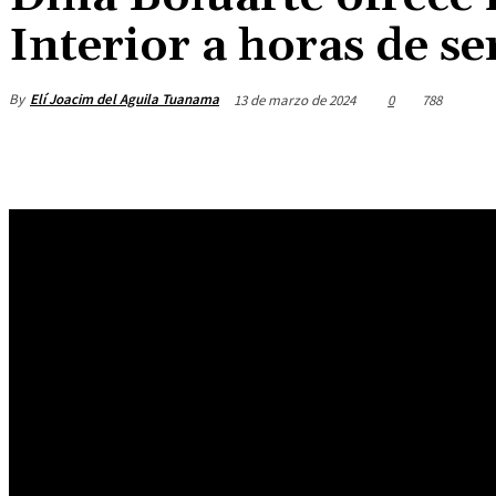
Interior a horas de s
By
Elí Joacim del Aguila Tuanama
13 de marzo de 2024
0
788