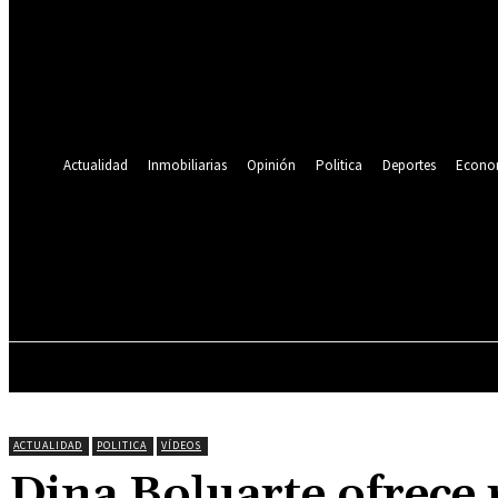
Se te ha enviado una contraseña por correo electrónico.
Recuperación de contraseña
Recupera tu contraseña
tu correo electrónico
Se te ha enviado una contraseña por correo electrónico.
Actualidad
Inmobiliarias
Opinión
Politica
Deportes
Econo
19.9
C
Lima
viernes, agosto 7, 2026
ACTUALIDAD
INMOBILIARIAS
OPINIÓN
ACTUALIDAD
POLITICA
VÍDEOS
Dina Boluarte ofrece 