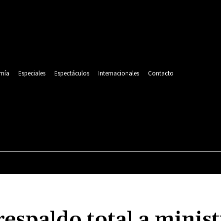
mía
Especiales
Espectáculos
Internacionales
Contacto
POLITICA
DEPORTES
ECONOMÍA
ESPECIALES
respaldo total a minist