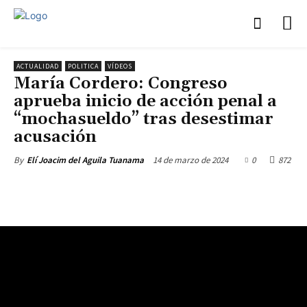
ACTUALIDAD
POLITICA
VÍDEOS
María Cordero: Congreso
aprueba inicio de acción penal a
“mochasueldo” tras desestimar
acusación
14 de marzo de 2024
0
872
By
Elí Joacim del Aguila Tuanama