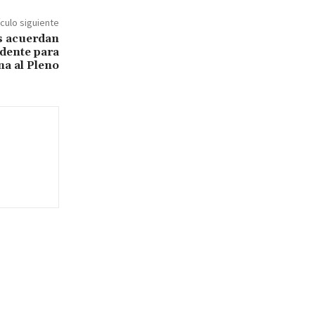
ículo siguiente
es acuerdan
idente para
a al Pleno