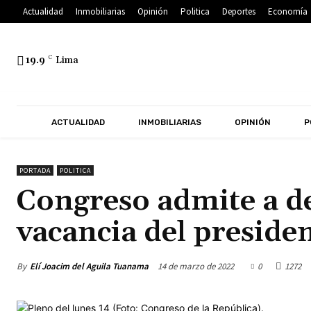
Actualidad
Inmobiliarias
Opinión
Politica
Deportes
Economía
19.9
C
Lima
ACTUALIDAD
INMOBILIARIAS
OPINIÓN
P
PORTADA
POLITICA
Congreso admite a d
vacancia del presiden
By
Elí Joacim del Aguila Tuanama
14 de marzo de 2022
0
1272