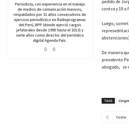
pedido de Jor
Periodista, con experiencia en el manejo
contra y 19 a f
de medios de comunicación masivos,
respaldados por 31 años consecutivos de
ejercicio periodístico en Radioprogramas
Luego, sometid
del Perú, RPP (donde ejerció cargos
jefaturales desde 1995 hasta el 2013) y
represedntació
siete años como director del periódico
abstenciones)
digital Agenda País.
De manera que,
presidente Pe
abogado, se re
TAGS
Congre
Cuota