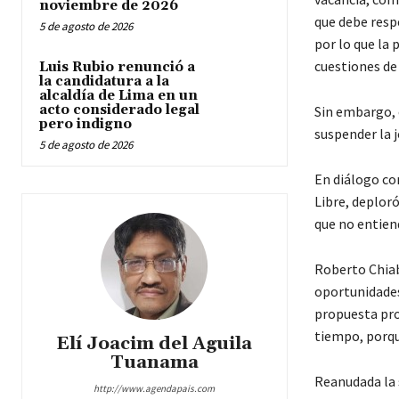
noviembre de 2026
que debe resp
5 de agosto de 2026
por lo que la
cuestiones de
Luis Rubio renunció a
la candidatura a la
alcaldía de Lima en un
acto considerado legal
Sin embargo, 
pero indigno
suspender la j
5 de agosto de 2026
En diálogo co
Libre, deplor
que no entien
Roberto Chiab
oportunidades 
propuesta pro
tiempo, porque
Elí Joacim del Aguila
Tuanama
Reanudada la 
http://www.agendapais.com