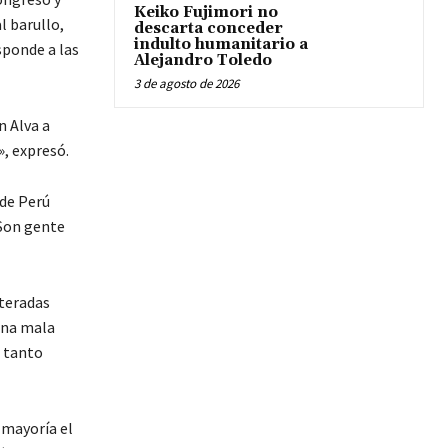
Keiko Fujimori no
l barullo,
descarta conceder
indulto humanitario a
sponde a las
Alejandro Toledo
3 de agosto de 2026
n Alva a
», expresó.
 de Perú
«Son gente
iteradas
 una mala
r tanto
 mayoría el