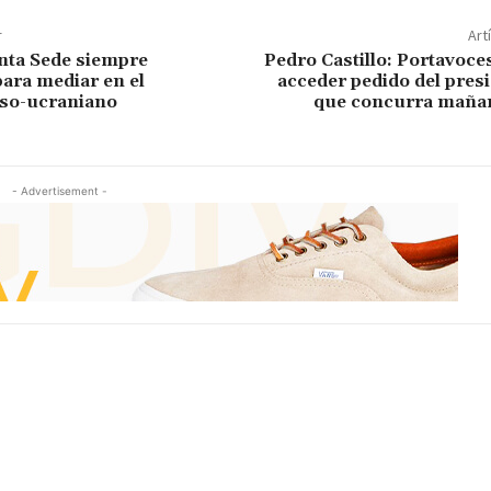
r
Art
nta Sede siempre
Pedro Castillo: Portavoc
para mediar en el
acceder pedido del pres
uso-ucraniano
que concurra mañan
- Advertisement -