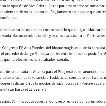
etar la opinión de Alva Prieto. Otros parlamentarios se sumaron a
 presidente ordenó la lectura del Reglamento en la parte que corre
 confianza.
continuaron las opiniones encontradas lo que obligó a Maricarme
ornada: «Se suspende la sesión y se convoca a Junta de Portavoces
n Congreso TV, Alex Paredes, del bloque magisterial de la bancada
ó el proceder de Jorge Montoya que intenta imponer su posición. 
de que las elecciones han acabado», señaló.
ra, de la bancada de Alianza para el Progreso quien anunció en re
estar a favor de la vacancia prfesidencial, consideró que ha sido
poner la discusión de la moción de vacancia el 28. «Porque espera
 dilatar hasta el 28», señaló.
sesión, 30 minutos después, el Congreso rechazó por abrumadora