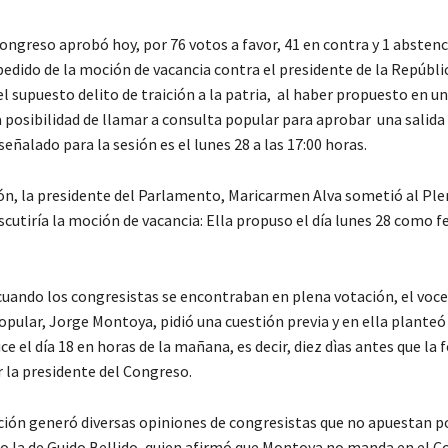
ongreso aprobó hoy, por 76 votos a favor, 41 en contra y 1 abstenc
pedido de la moción de vacancia contra el presidente de la Repúbli
el supuesto delito de traición a la patria, al haber propuesto en u
a posibilidad de llamar a consulta popular para aprobar una salida
 señalado para la sesión es el lunes 28 a las 17:00 horas.
ión, la presidente del Parlamento, Maricarmen Alva sometió al Ple
iscutiría la moción de vacancia: Ella propuso el día lunes 28 como f
uando los congresistas se encontraban en plena votación, el voce
pular, Jorge Montoya, pidió una cuestión previa y en ella planteó 
ice el día 18 en horas de la mañana, es decir, diez dìas antes que la 
 la presidente del Congreso.
ción generó diversas opiniones de congresistas que no apuestan po
o la de Guido Bellido, quien afirmó que Montoya no manda en el C