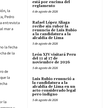
está por encima del
reglamento
ión, la
6 de agosto de 2026
ca, Pedro
na entrevista
Rafael López Aliaga
recibe sin rubor la
 al mar a
renuncia de Luis Rubio
a la candidatura a la
alcaldía de Lima
5 de agosto de 2026
no la fecha
echa de la
León XIV visitará Peru
del 11 al 17 de
noviembre de 2026
5 de agosto de 2026
ro de
que la
Luis Rubio renunció a
la candidatura a la
fecha
alcaldía de Lima en un
acto considerado legal
pero indigno
5 de agosto de 2026
r la
ongreso y