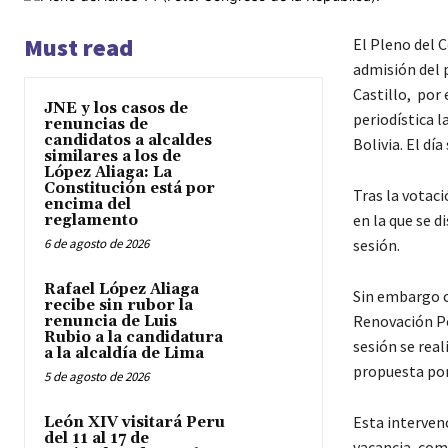
Must read
El Pleno del C
admisión del 
Castillo, por 
JNE y los casos de
periodística l
renuncias de
candidatos a alcaldes
Bolivia. El día
similares a los de
López Aliaga: La
Constitución está por
Tras la votac
encima del
en la que se d
reglamento
6 de agosto de 2026
sesión.
Rafael López Aliaga
Sin embargo c
recibe sin rubor la
Renovación Po
renuncia de Luis
Rubio a la candidatura
sesión se real
a la alcaldía de Lima
propuesta por
5 de agosto de 2026
Esta interven
León XIV visitará Peru
del 11 al 17 de
vacancia, com