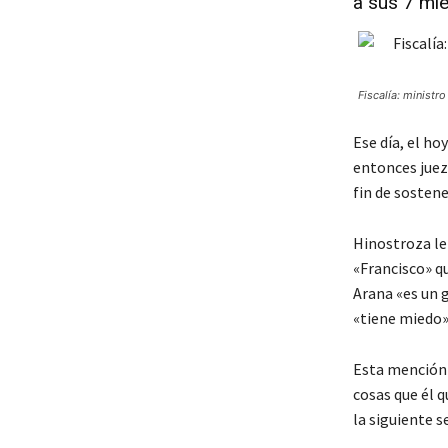
a sus 7 mi
Fiscalía: ministr
Ese día, el ho
entonces juez
fin de sostene
Hinostroza le
«Francisco» qu
Arana «es un g
«tiene miedo»
Esta mención 
cosas que él 
la siguiente 