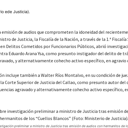
 la emisión de audios que comprometen la idoneidad del recientem
stro de Justicia, la Fiscalía de la Nación, a través de la 1.ª Fiscal
 en Delitos Cometidos por Funcionarios Públicos, abrió investigac
ntra Eduardo Arana Ysa, como presunto instigador del delito de trá
gravado, y alternativamente cohecho activo específico, en agravio 
ón incluye también a Walter Ríos Montalvo, en su condición de juez
la Corte Superior de Justicia del Callao, como presunto autor del 
luencias agravado y alternativamente cohecho activo específico, e
estigación preliminar a ministro de Justicia tras emisión de audios con hermanitos de l