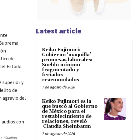
Latest article
ente
ía Suprema
Keiko Fujimori:
ión
Gobierno ‘maquilla’
fico de
promesas laborales:
Sueldo mínimo
del Estado.
fragmentado y
feriados
reacomodados
 superior y
7 de agosto de 2026
delito de
n agravio del
Keiko Fujimori es la
que buscó al Gobierno
de México para el
restablecimiento de
relaciones, reveló
Claudia Sheinbaum
7 de agosto de 2026
os “Cuellos