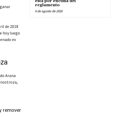
está por encima del
reglamento
“ganar
6 de agosto de 2026
ril de 2018
ue hoy luego
ndenado ex
oza
rdo Arana
Hinostroza,
 y remover