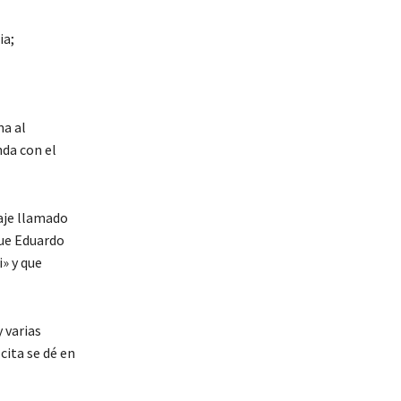
ma al
nda con el
naje llamado
que Eduardo
» y que
 varias
cita se dé en