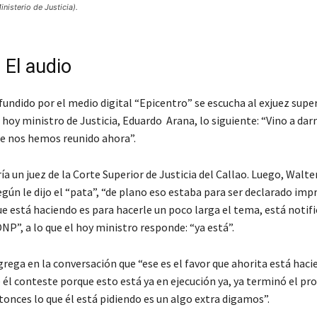
nisterio de Justicia).
: El audio
ifundido por el medio digital “Epicentro” se escucha al exjuez supe
l hoy ministro de Justicia, Eduardo Arana, lo siguiente: “Vino a da
ue nos hemos reunido ahora”.
ía un juez de la Corte Superior de Justicia del Callao. Luego, Walte
egún le dijo el “pata”, “de plano eso estaba para ser declarado im
e está haciendo es para hacerle un poco larga el tema, está notif
P”, a lo que el hoy ministro responde: “ya está”.
rega en la conversación que “ese es el favor que ahorita está haci
 él conteste porque esto está ya en ejecución ya, ya terminó el pro
onces lo que él está pidiendo es un algo extra digamos”.