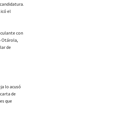
candidatura.
icó el
nculante con
o Otárola,
lar de
ja lo acusó
carta de
 es que