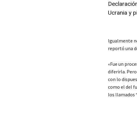
Declaración
Ucrania y p
Igualmente ne
reportó una d
«Fue un proce
diferirla. Per
con lo dispues
como el del f
los llamados 