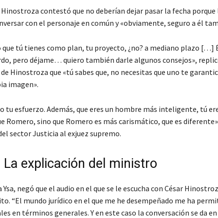
r Hinostroza contestó que no deberían dejar pasar la fecha porque 
nversar con el personaje en común y «obviamente, seguro a él tam
o que tú tienes como plan, tu proyecto, ¿no? a mediano plazo […] É
rdo, pero déjame… quiero también darle algunos consejos», replic
 de Hinostroza que «tú sabes que, no necesitas que uno te garanti
pia imagen».
o tu esfuerzo. Además, que eres un hombre más inteligente, tú er
ue Romero, sino que Romero es más carismático, que es diferente»,
del sector Justicia al exjuez supremo.
: La explicación del ministro
 Ysa, negó que el audio en el que se le escucha con César Hinostro
cito. “El mundo jurídico en el que me he desempeñado me ha permi
ales en términos generales. Y en este caso la conversación se da e