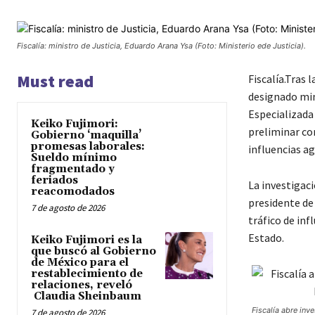
Fiscalía: ministro de Justicia, Eduardo Arana Ysa (Foto: Ministerio ede Justicia).
Must read
Fiscalía.Tras
designado mini
Especializada
Keiko Fujimori:
preliminar co
Gobierno ‘maquilla’
promesas laborales:
influencias a
Sueldo mínimo
fragmentado y
feriados
La investigaci
reacomodados
presidente de 
7 de agosto de 2026
tráfico de inf
Estado.
Keiko Fujimori es la
que buscó al Gobierno
de México para el
restablecimiento de
relaciones, reveló
Claudia Sheinbaum
Fiscalía abre inv
7 de agosto de 2026