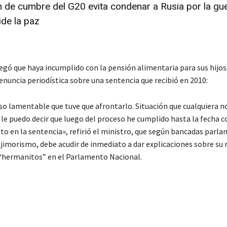
 de cumbre del G20 evita condenar a Rusia por la gu
ide la paz
gó que haya incumplido con la pensión alimentaria para sus hijo
enuncia periodística sobre una sentencia que recibió en 2010:
so lamentable que tuve que afrontarlo. Situación que cualquiera n
o le puedo decir que luego del proceso he cumplido hasta la fecha c
to en la sentencia», refirió el ministro, que según bancadas parl
ujimorismo, debe acudir de inmediato a dar explicaciones sobre su 
“hermanitos” en el Parlamento Nacional.