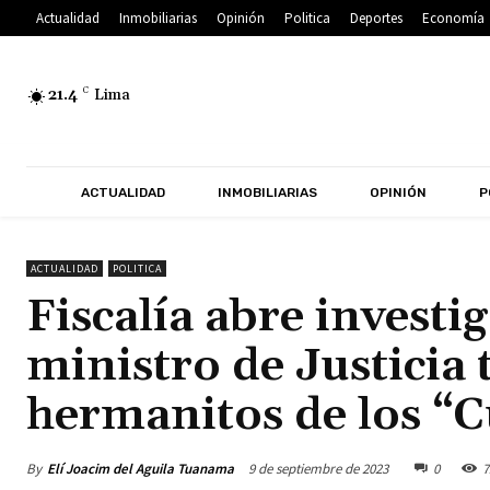
Actualidad
Inmobiliarias
Opinión
Politica
Deportes
Economía
21.4
C
Lima
ACTUALIDAD
INMOBILIARIAS
OPINIÓN
P
ACTUALIDAD
POLITICA
Fiscalía abre investi
ministro de Justicia
hermanitos de los “C
By
Elí Joacim del Aguila Tuanama
9 de septiembre de 2023
0
7