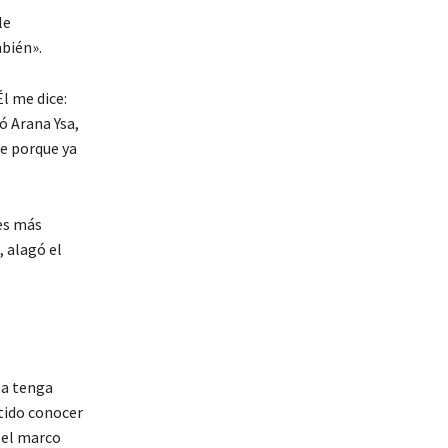
le
bién».
l me dice:
ó Arana Ysa,
ce porque ya
es más
 alagó el
za tenga
tido conocer
n el marco