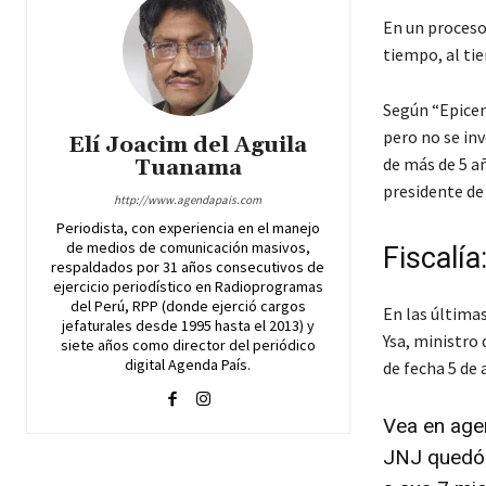
En un proceso 
tiempo, al ti
Según “Epicen
pero no se inv
Elí Joacim del Aguila
de más de 5 añ
Tuanama
presidente de 
http://www.agendapais.com
Periodista, con experiencia en el manejo
de medios de comunicación masivos,
Fiscalía
respaldados por 31 años consecutivos de
ejercicio periodístico en Radioprogramas
del Perú, RPP (donde ejerció cargos
En las última
jefaturales desde 1995 hasta el 2013) y
Ysa, ministro 
siete años como director del periódico
digital Agenda País.
de fecha 5 de 
Vea en age
JNJ quedó 