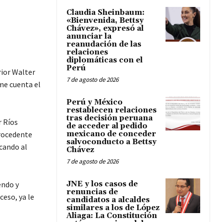
Claudia Sheinbaum:
«Bienvenida, Bettsy
Chávez», expresó al
anunciar la
reanudación de las
relaciones
diplomáticas con el
Perú
rior Walter
7 de agosto de 2026
rme cuenta el
Perú y México
restablecen relaciones
tras decisión peruana
r Ríos
de acceder al pedido
procedente
mexicano de conceder
salvoconducto a Bettsy
icando al
Chávez
7 de agosto de 2026
endo y
JNE y los casos de
renuncias de
ceso, ya le
candidatos a alcaldes
similares a los de López
Aliaga: La Constitución