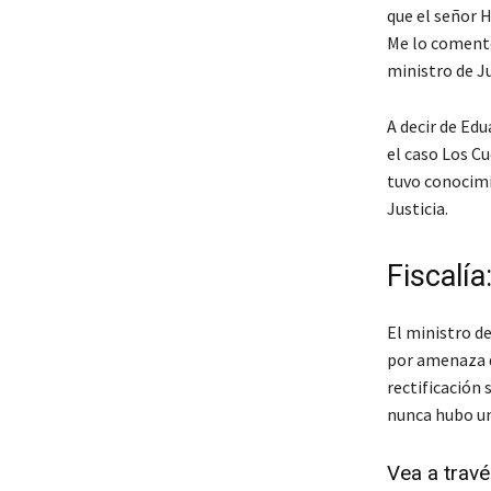
que el señor 
Me lo comentó 
ministro de Ju
A decir de Edu
el caso Los Cu
tuvo conocimi
Justicia.
Fiscalía:
El ministro de
por amenaza d
rectificación 
nunca hubo un
Vea a trav