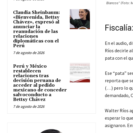
Blancos” (Foto: Mi
Claudia Sheinbaum:
«Bienvenida, Bettsy
Chávez», expresó al
Fiscalía
anunciar la
reanudación de las
relaciones
diplomáticas con el
En el audio, d
Perú
Ríos decirle a
7 de agosto de 2026
pata con el q
Perú y México
restablecen
Ese “pata” ser
relaciones tras
reporta que s
decisión peruana de
acceder al pedido
(…) pero lo qu
mexicano de conceder
salvoconducto a
demandado, ON
Bettsy Chávez
7 de agosto de 2026
Walter Ríos ag
esperar lo que
asignaron. Ent