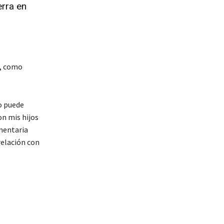
erra en
s, como
o puede
on mis hijos
amentaria
relación con