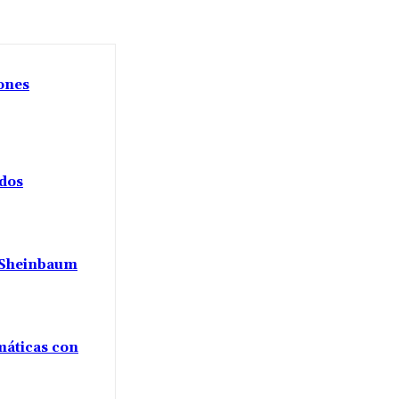
iones
ados
a Sheinbaum
máticas con