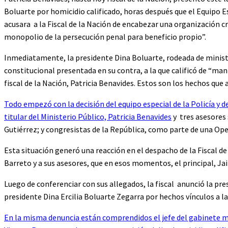
Boluarte por homicidio calificado, horas después que el Equipo Es
acusara a la Fiscal de la Nación de encabezar una organización c
monopolio de la persecución penal para beneficio propio”.
Inmediatamente, la presidente Dina Boluarte, rodeada de minist
constitucional presentada en su contra, a la que calificó de “man
fiscal de la Nación, Patricia Benavides. Estos son los hechos que 
Todo empezó con la decisión del equipo especial de la Policía y de
titular del Ministerio Público, Patricia Benavides
y tres asesores 
Gutiérrez; y congresistas de la República, como parte de una Ope
Esta situación generó una reacción en el despacho de la Fiscal de l
Barreto y a sus asesores, que en esos momentos, el principal, J
Luego de conferenciar con sus allegados, la fiscal anunció la pr
presidente Dina Ercilia Boluarte Zegarra por hechos vínculos a l
En la misma denuncia están comprendidos el jefe del gabinete mi