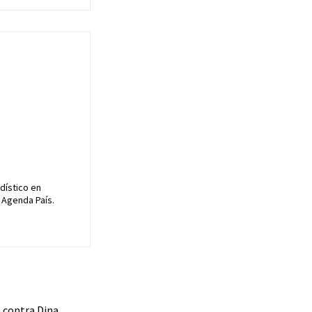
dístico en
 Agenda País.
a contra Dina