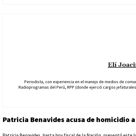
Elí Joac
Periodista, con experiencia en el manejo de medios de comun
Radioprogramas del Perú, RPP (donde ejerció cargos jefaturales 
Patricia Benavides acusa de homicidio a
Patricia Benavides, hasta hoy fiscal de la Nación, presentó este