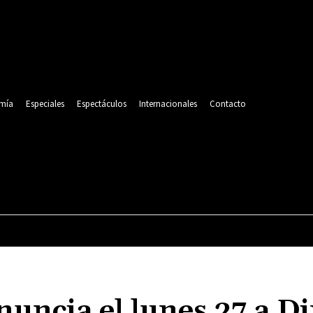
mía
Especiales
Espectáculos
Internacionales
Contacto
POLITICA
DEPORTES
ECONOMÍA
ESPECIALES
nuncia el lunes 27 a D