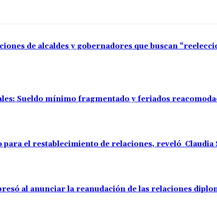
aciones de alcaldes y gobernadores que buscan “reelecc
rales: Sueldo mínimo fragmentado y feriados reacomod
o para el restablecimiento de relaciones, reveló Claudi
resó al anunciar la reanudación de las relaciones diplo