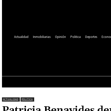
Se te ha enviado una contraseña por correo electrónico.
Recuperación de contraseña
Recupera tu contraseña
tu correo electrónico
Se te ha enviado una contraseña por correo electrónico.
Actualidad
Inmobiliarias
Opinión
Politica
Deportes
Econo
19.9
C
Lima
sábado, agosto 8, 2026
ACTUALIDAD
INMOBILIARIAS
OPINIÓN
ACTUALIDAD
POLITICA
Patricia Benavides de