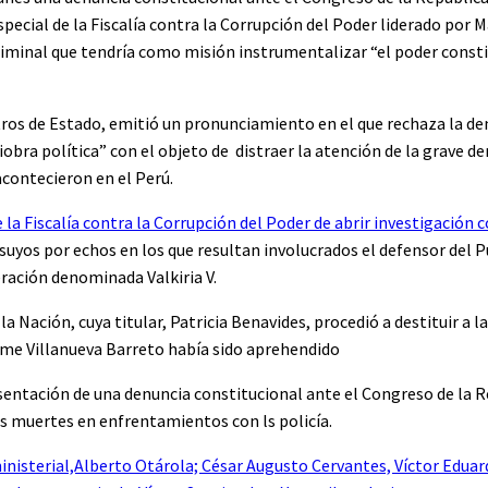
pecial de la Fiscalía contra la Corrupción del Poder liderado por 
riminal que tendría como misión instrumentalizar “el poder consti
ros de Estado, emitió un pronunciamiento en el que rechaza la de
iobra política” con el objeto de distraer la atención de la grave d
acontecieron en el Perú.
 la Fiscalía contra la Corrupción del Poder de abrir investigación c
suyos por echos en los que resultan involucrados el defensor del 
ración denominada Valkiria V.
a Nación, cuya titular, Patricia Benavides, procedió a destituir a la
aime Villanueva Barreto había sido aprehendido
esentación de una denuncia constitucional ante el Congreso de la R
as muertes en enfrentamientos con ls policía.
nisterial,Alberto Otárola; César Augusto Cervantes, Víctor Eduar