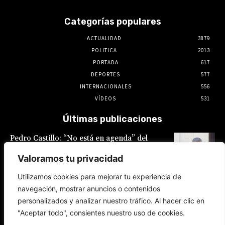
Categorías populares
ACTUALIDAD
3879
POLITICA
2013
PORTADA
617
DEPORTES
577
INTERNACIONALES
556
VÍDEOS
531
Últimas publicaciones
Pedro Castillo: “No está en agenda” del
Gobierno el indulto al expresidente, declaró
Luis Galarreta
Valoramos tu privacidad
10 de agosto de 2026
Utilizamos cookies para mejorar tu experiencia de
navegación, mostrar anuncios o contenidos
Keiko Fujimori ofrece «escudo total» a la
personalizados y analizar nuestro tráfico. Al hacer clic en
Policía Nacional en la lucha contra la
delincuencia
"Aceptar todo", consientes nuestro uso de cookies.
9 de agosto de 2026