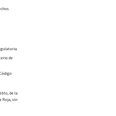
echos
l
gulatoria.
terio de
 Código
blo, de la
 Roja, sin