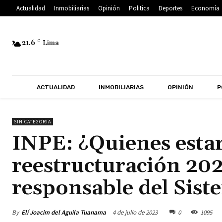
Actualidad
Inmobiliarias
Opinión
Politica
Deportes
Economía
21.6
C
Lima
ACTUALIDAD
INMOBILIARIAS
OPINIÓN
P
SIN CATEGORIA
INPE: ¿Quienes estar
reestructuración 2023
responsable del Sist
By
Elí Joacim del Aguila Tuanama
4 de julio de 2023
0
1095