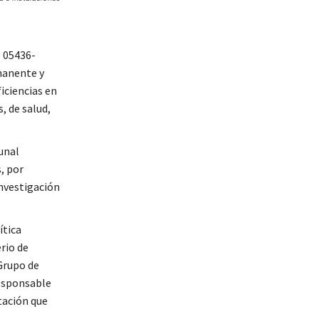
° 05436-
manente y
iciencias en
, de salud,
unal
, por
investigación
ítica
rio de
Grupo de
responsable
tación que