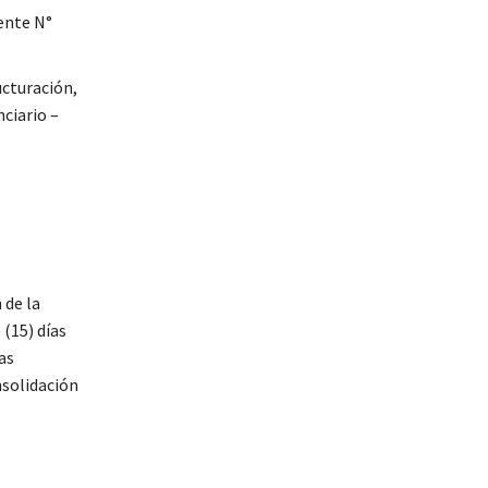
ente N°
cturación,
ciario –
 de la
 (15) días
as
nsolidación