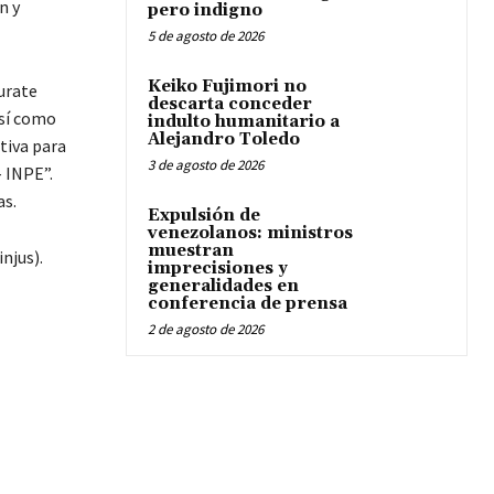
n y
pero indigno
5 de agosto de 2026
Keiko Fujimori no
aurate
descarta conceder
así como
indulto humanitario a
Alejandro Toledo
tiva para
3 de agosto de 2026
 INPE”.
as.
Expulsión de
venezolanos: ministros
muestran
imprecisiones y
generalidades en
conferencia de prensa
2 de agosto de 2026