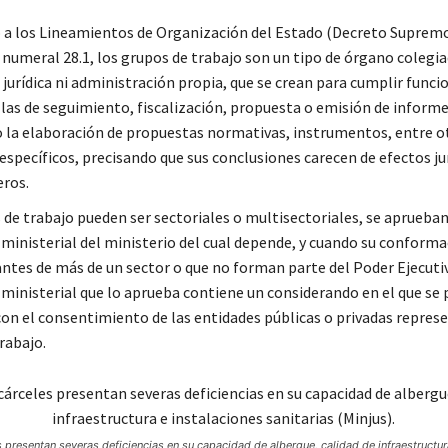
 a los Lineamientos de Organización del Estado (Decreto Supremo
numeral 28.1, los grupos de trabajo son un tipo de órgano colegia
jurídica ni administración propia, que se crean para cumplir funci
a las de seguimiento, fiscalización, propuesta o emisión de informe
 la elaboración de propuestas normativas, instrumentos, entre o
específicos, precisando que sus conclusiones carecen de efectos ju
eros.
 de trabajo pueden ser sectoriales o multisectoriales, se aprueb
 ministerial del ministerio del cual depende, y cuando su conforma
ntes de más de un sector o que no forman parte del Poder Ejecutiv
 ministerial que lo aprueba contiene un considerando en el que se 
con el consentimiento de las entidades públicas o privadas repres
rabajo.
s presentan severas deficiencias en su capacidad de albergue, calidad de infraestructur