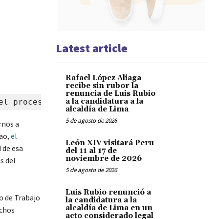
Latest article
Rafael López Aliaga
recibe sin rubor la
renuncia de Luis Rubio
a la candidatura a la
el proceso
alcaldía de Lima
5 de agosto de 2026
rnos a
lao,
el
León XIV visitará Peru
 de esa
del 11 al 17 de
noviembre de 2026
s del
5 de agosto de 2026
Luis Rubio renunció a
po de Trabajo
la candidatura a la
alcaldía de Lima en un
echos
acto considerado legal