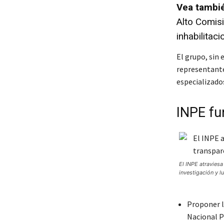
Vea tambi
Alto Comis
inhabilitac
El grupo, sin 
representante
especializado
INPE fu
El INPE atraviesa
investigación y l
Proponer l
Nacional P