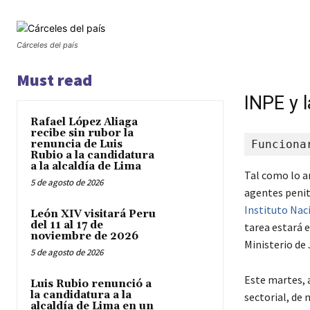
Cárceles del país
Must read
INPE y l
Rafael López Aliaga
recibe sin rubor la
renuncia de Luis
Funciona
Rubio a la candidatura
a la alcaldía de Lima
Tal como lo a
5 de agosto de 2026
agentes penite
Instituto Nac
León XIV visitará Peru
del 11 al 17 de
tarea estará 
noviembre de 2026
Ministerio de
5 de agosto de 2026
Este martes, a
Luis Rubio renunció a
la candidatura a la
sectorial, de
alcaldía de Lima en un