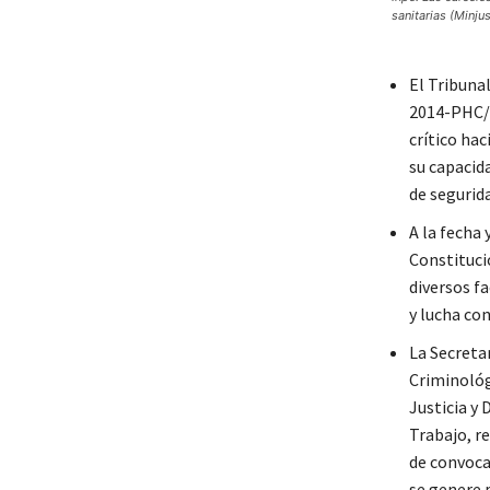
sanitarias (Minjus
El Tribuna
2014-PHC/T
crítico ha
su capacida
de segurida
A la fecha 
Constitucio
diversos fa
y lucha con
La Secretar
Criminológ
Justicia y
Trabajo, r
de convoca
se genere 