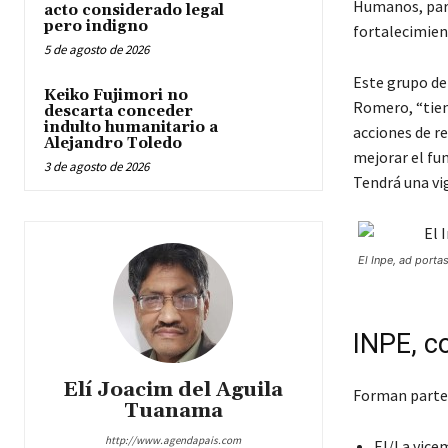
Humanos, para
acto considerado legal
pero indigno
fortalecimien
5 de agosto de 2026
Este grupo de 
Keiko Fujimori no
Romero, “tien
descarta conceder
indulto humanitario a
acciones de r
Alejandro Toledo
mejorar el fu
3 de agosto de 2026
Tendrá una vig
El Inpe, ad porta
INPE, c
Elí Joacim del Aguila
Forman parte 
Tuanama
http://www.agendapais.com
El/La vicem