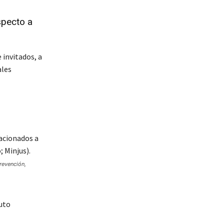
specto a
 invitados, a
ales
prevención,
uto