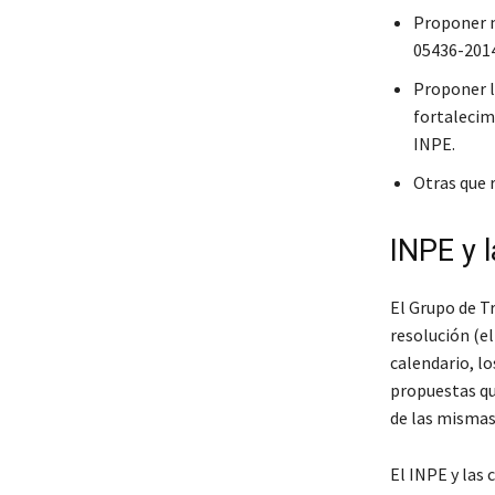
Proponer m
05436-201
Proponer l
fortalecim
INPE.
Otras que 
INPE y l
El Grupo de Tr
resolución (el
calendario, l
propuestas qu
de las mismas
El INPE y las