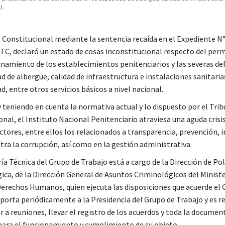
).
l Constitucional mediante la sentencia recaída en el Expediente N
C, declaró un estado de cosas inconstitucional respecto del per
cinamiento de los establecimientos penitenciarios y las severas def
d de albergue, calidad de infraestructura e instalaciones sanitarias
d, entre otros servicios básicos a nivel nacional.
y teniendo en cuenta la normativa actual y lo dispuesto por el Trib
nal, el Instituto Nacional Penitenciario atraviesa una aguda crisis
ctores, entre ellos los relacionados a transparencia, prevención, 
tra la corrupción, así como en la gestión administrativa.
ía Técnica del Grupo de Trabajo está a cargo de la Dirección de Pol
ica, de la Dirección General de Asuntos Criminológicos del Ministe
 Derechos Humanos, quien ejecuta las disposiciones que acuerde el 
eporta periódicamente a la Presidencia del Grupo de Trabajo y es 
r a reuniones, llevar el registro de los acuerdos y toda la documen
para el funcionamiento y cumplimiento de su objeto.