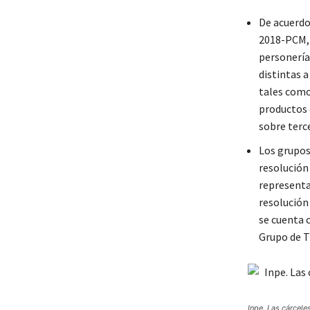
De acuerdo
2018-PCM, 
personería 
distintas 
tales como
productos 
sobre terc
Los grupos
resolución
representa
resolución
se cuenta 
Grupo de T
Inpe. Las cárcele