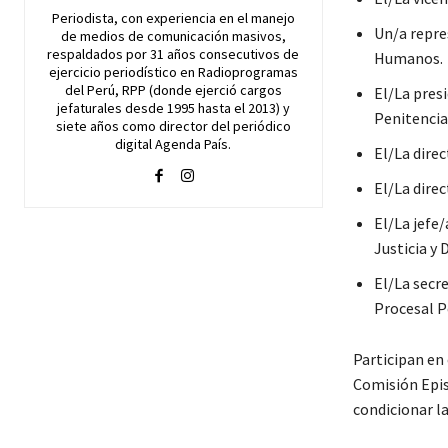
Periodista, con experiencia en el manejo
Un/a repre
de medios de comunicación masivos,
respaldados por 31 años consecutivos de
Humanos.
ejercicio periodístico en Radioprogramas
del Perú, RPP (donde ejerció cargos
El/La pres
jefaturales desde 1995 hasta el 2013) y
Penitencia
siete años como director del periódico
digital Agenda País.
El/La dire
El/La dire
El/La jefe/
Justicia y
El/La secr
Procesal P
Participan en 
Comisión Episc
condicionar l