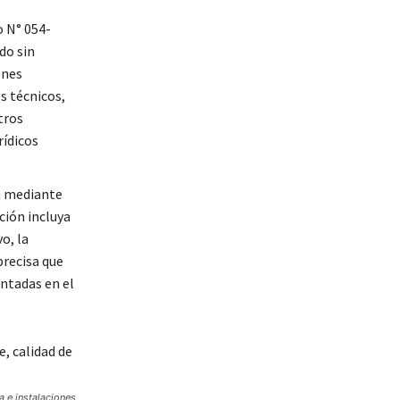
 N° 054-
do sin
ones
s técnicos,
tros
rídicos
an mediante
ción incluya
o, la
precisa que
entadas en el
a e instalaciones