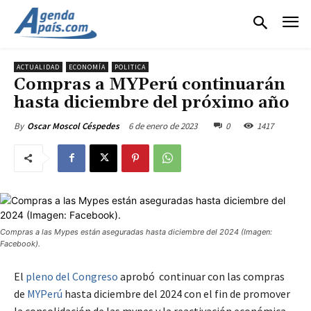
ACTUALIDAD
ECONOMÍA
POLITICA
Compras a MYPerú continuarán
hasta diciembre del próximo año
6 de enero de 2023
0
1417
By
Oscar Moscol Céspedes
Compras a las Mypes están aseguradas hasta diciembre del 2024 (Imagen:
Facebook).
El
pleno del Congreso
aprobó continuar con las compras
de
MYPerú
hasta diciembre del 2024 con el fin de promover
la consolidación de las mypes y la reactivación económica.