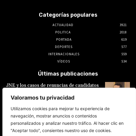
Categorías populares
ACTUALIDAD
3921
POLITICA
2018
PORTADA
619
DEPORTES
577
INTERNACIONALES
559
VÍDEOS
534
Últimas publicaciones
JNE y los casos de renuncias de candidatos
a alcaldes similares a los de López Aliaga: La
Constitución está por encima del reglamento
Valoramos tu privacidad
6 de agosto de 2026
Utilizamos cookies para mejorar tu experiencia de
navegación, mostrar anuncios o contenidos
Rafael López Aliaga recibe sin rubor la
personalizados y analizar nuestro tráfico. Al hacer clic en
renuncia de Luis Rubio a la candidatura a la
alcaldía de Lima
"Aceptar todo", consientes nuestro uso de cookies.