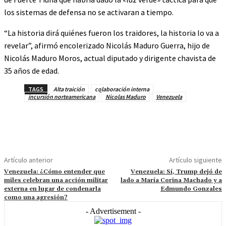
los sistemas de defensa no se activaran a tiempo.
“La historia dirá quiénes fueron los traidores, la historia lo va a
revelar”, afirmó encolerizado Nicolás Maduro Guerra, hijo de
Nicolás Maduro Moros, actual diputado y dirigente chavista de
35 años de edad.
TAGS
Alta traición
colaboración interna
incursión norteamericana
Nicolas Maduro
Venezuela
Artículo anterior
Artículo siguiente
Venezuela: ¿Cómo entender que
Venezuela: Sí, Trump dejó de
miles celebran una acción militar
lado a María Corina Machado y a
externa en lugar de condenarla
Edmundo Gonzales
como una agresión?
- Advertisement -