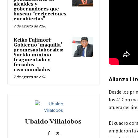
alcaldes y
gobernadores que
buscan “reelecciones
encubiertas”
7 de agosto de 2026
Keiko Fujimori:
Gobierno ‘maquilla’
promesas laborales:
Sueldo mínimo
fragmentado y
feriados
reacomodados
7 de agosto de 2026
Alianza Li
Desde los pri
los 4′. Con m
afuera del áre
Ubaldo Villalobos
El cuadro dor
ampliaron la v