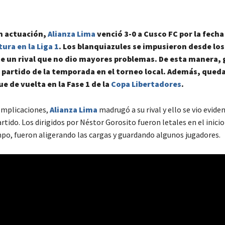
n actuación,
Alianza Lima
venció 3-0 a Cusco FC por la fecha 
ura en la Liga 1
. Los blanquiazules se impusieron desde lo
e un rival que no dio mayores problemas. De esta manera,
 partido de la temporada en el torneo local. Además, queda
ue de vuelta en la Fase 1 de la
Copa Libertadores
.
omplicaciones,
Alianza Lima
madrugó a su rival y ello se vio evide
rtido. Los dirigidos por Néstor Gorosito fueron letales en el inicio 
mpo, fueron aligerando las cargas y guardando algunos jugadores.