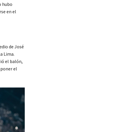
no hubo
rse en el
edio de José
za Lima.
ió el balón,
 poner el