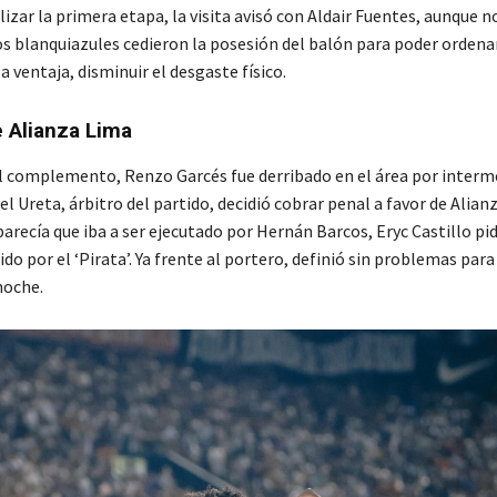
lizar la primera etapa, la visita avisó con Aldair Fuentes, aunque 
os blanquiazules cedieron la posesión del balón para poder ordena
a ventaja, disminuir el desgaste físico.
 Alianza Lima
del complemento, Renzo Garcés fue derribado en el área por interm
el Ureta, árbitro del partido, decidió cobrar penal a favor de Alian
recía que iba a ser ejecutado por Hernán Barcos, Eryc Castillo pid
dido por el ‘Pirata’. Ya frente al portero, definió sin problemas para
noche.