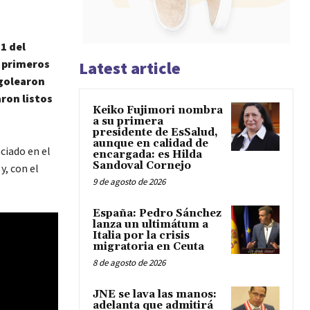
1 del
s primeros
Latest article
 golearon
ron listos
Keiko Fujimori nombra
a su primera
presidente de EsSalud,
aunque en calidad de
nciado en el
encargada: es Hilda
Sandoval Cornejo
y, con el
9 de agosto de 2026
España: Pedro Sánchez
lanza un ultimátum a
Italia por la crisis
migratoria en Ceuta
8 de agosto de 2026
JNE se lava las manos:
adelanta que admitirá