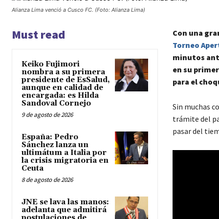
Alianza Lima venció a Cusco FC. (Foto: Alianza Lima)
Must read
Con una gra
Torneo Apert
minutos ant
Keiko Fujimori
en su primer
nombra a su primera
presidente de EsSalud,
para el choq
aunque en calidad de
encargada: es Hilda
Sandoval Cornejo
Sin muchas c
9 de agosto de 2026
trámite del pa
pasar del tie
España: Pedro
Sánchez lanza un
ultimátum a Italia por
la crisis migratoria en
Ceuta
8 de agosto de 2026
JNE se lava las manos:
adelanta que admitirá
postulaciones de