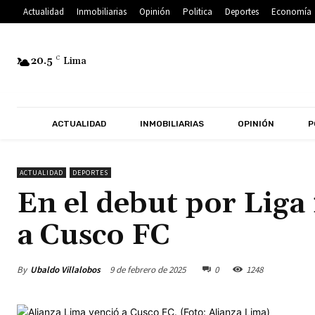
Actualidad
Inmobiliarias
Opinión
Politica
Deportes
Economía
20.5
C
Lima
ACTUALIDAD
INMOBILIARIAS
OPINIÓN
P
ACTUALIDAD
DEPORTES
En el debut por Liga
a Cusco FC
By
Ubaldo Villalobos
9 de febrero de 2025
0
1248