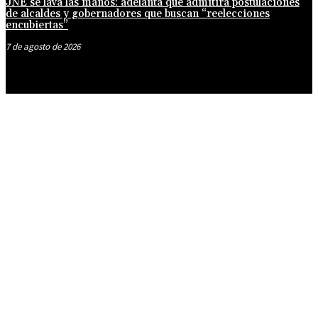
JNE se lava las manos: adelanta que admitirá postulaciones
de alcaldes y gobernadores que buscan “reelecciones
encubiertas”
7 de agosto de 2026