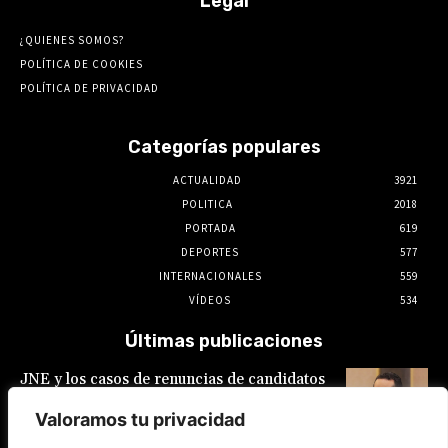
Legal
¿QUIENES SOMOS?
POLÍTICA DE COOKIES
POLÍTICA DE PRIVACIDAD
Categorías populares
ACTUALIDAD
3921
POLITICA
2018
PORTADA
619
DEPORTES
577
INTERNACIONALES
559
VÍDEOS
534
Últimas publicaciones
JNE y los casos de renuncias de candidatos
a alcaldes similares a los de López Aliaga: La
Constitución está por encima del reglamento
Valoramos tu privacidad
6 de agosto de 2026