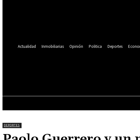
Se te ha enviado una contraseña por correo electrónico.
Recuperación de contraseña
Recupera tu contraseña
tu correo electrónico
Se te ha enviado una contraseña por correo electrónico.
Actualidad
Inmobiliarias
Opinión
Politica
Deportes
Econo
19.9
C
Lima
viernes, agosto 7, 2026
ACTUALIDAD
INMOBILIARIAS
OPINIÓN
DEPORTES
Paolo Guerrero y un n