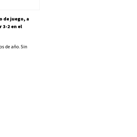
o de juego, a
r 3-2 en el
os de año. Sin