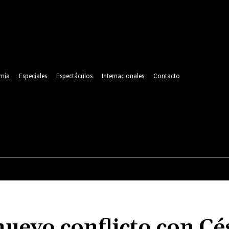
mía
Especiales
Espectáculos
Internacionales
Contacto
POLITICA
DEPORTES
ECONOMÍA
ESPECIALES
uevo conflicto con Cé