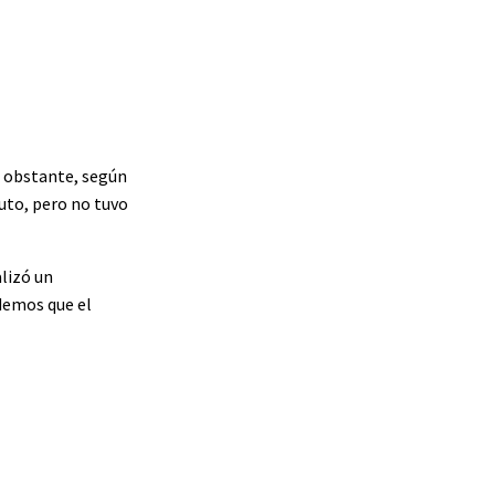
no obstante, según
nuto, pero no tuvo
alizó un
demos que el