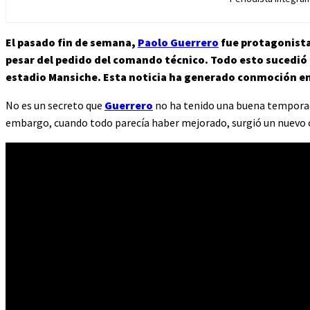
El pasado fin de semana,
Paolo Guerrero
fue protagonista 
pesar del pedido del comando técnico. Todo esto sucedió 
estadio Mansiche. Esta noticia ha generado conmoción en 
No es un secreto que
Guerrero
no ha tenido una buena temporada 
embargo, cuando todo parecía haber mejorado, surgió un nuevo c