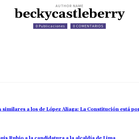
AUTHOR NAME
beckycastleberry
0 Publicaciones
0 COMENTARIOS
s similares a los de López Aliaga: La Constitución está 
uis Rubio a la candidatura a la alcaldía de Lima