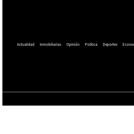
Se te ha enviado una contraseña por correo electrónico.
Recuperación de contraseña
Recupera tu contraseña
tu correo electrónico
Se te ha enviado una contraseña por correo electrónico.
Actualidad
Inmobiliarias
Opinión
Politica
Deportes
Econo
19.9
C
Lima
viernes, agosto 7, 2026
ACTUALIDAD
INMOBILIARIAS
OPINIÓN