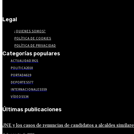
Legal
¿QUIENES SOMOS?
POLÍTICA DE COOKIES
POLÍTICA DE PRIVACIDAD
Categorías populares
ACTUALIDAD
3921
POLITICA
2018
PORTADA
619
DEPORTES
577
INTERNACIONALES
559
VÍDEOS
534
Últimas publicaciones
JNE y los casos de renuncias de candidatos a alcaldes similare